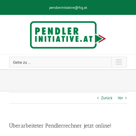
Zum
pendlerinitiative@fcg.at
Inhalt
springen
Gehe zu ...
Zurück
Vor
Überarbeiteter Pendlerrechner jetzt online!