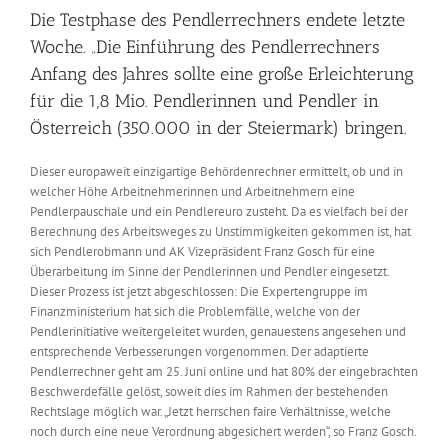
Die Testphase des Pendlerrechners endete letzte
Woche. „Die Einführung des Pendlerrechners
Anfang des Jahres sollte eine große Erleichterung
für die 1,8 Mio. Pendlerinnen und Pendler in
Österreich (350.000 in der Steiermark) bringen.
Dieser europaweit einzigartige Behördenrechner ermittelt, ob und in
welcher Höhe Arbeitnehmerinnen und Arbeitnehmern eine
Pendlerpauschale und ein Pendlereuro zusteht. Da es vielfach bei der
Berechnung des Arbeitsweges zu Unstimmigkeiten gekommen ist, hat
sich Pendlerobmann und AK Vizepräsident Franz Gosch für eine
Überarbeitung im Sinne der Pendlerinnen und Pendler eingesetzt.
Dieser Prozess ist jetzt abgeschlossen: Die Expertengruppe im
Finanzministerium hat sich die Problemfälle, welche von der
Pendlerinitiative weitergeleitet wurden, genauestens angesehen und
entsprechende Verbesserungen vorgenommen. Der adaptierte
Pendlerrechner geht am 25. Juni online und hat 80% der eingebrachten
Beschwerdefälle gelöst, soweit dies im Rahmen der bestehenden
Rechtslage möglich war. „Jetzt herrschen faire Verhältnisse, welche
noch durch eine neue Verordnung abgesichert werden“, so Franz Gosch.