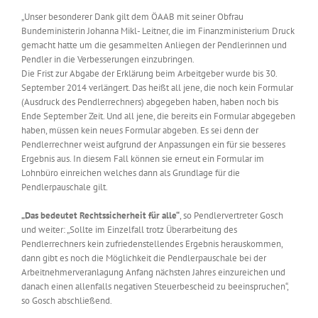
„Unser besonderer Dank gilt dem ÖAAB mit seiner Obfrau
Bundeministerin Johanna Mikl- Leitner, die im Finanzministerium Druck
gemacht hatte um die gesammelten Anliegen der Pendlerinnen und
Pendler in die Verbesserungen einzubringen.
Die Frist zur Abgabe der Erklärung beim Arbeitgeber wurde bis 30.
September 2014 verlängert. Das heißt all jene, die noch kein Formular
(Ausdruck des Pendlerrechners) abgegeben haben, haben noch bis
Ende September Zeit. Und all jene, die bereits ein Formular abgegeben
haben, müssen kein neues Formular abgeben. Es sei denn der
Pendlerrechner weist aufgrund der Anpassungen ein für sie besseres
Ergebnis aus. In diesem Fall können sie erneut ein Formular im
Lohnbüro einreichen welches dann als Grundlage für die
Pendlerpauschale gilt.
„Das bedeutet Rechtssicherheit für alle“
, so Pendlervertreter Gosch
und weiter: „Sollte im Einzelfall trotz Überarbeitung des
Pendlerrechners kein zufriedenstellendes Ergebnis herauskommen,
dann gibt es noch die Möglichkeit die Pendlerpauschale bei der
Arbeitnehmerveranlagung Anfang nächsten Jahres einzureichen und
danach einen allenfalls negativen Steuerbescheid zu beeinspruchen“,
so Gosch abschließend.