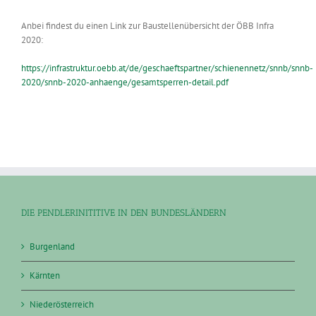
Anbei findest du einen Link zur Baustellenübersicht der ÖBB Infra
2020:
https://infrastruktur.oebb.at/de/geschaeftspartner/schienennetz/snnb/snnb-
2020/snnb-2020-anhaenge/gesamtsperren-detail.pdf
DIE PENDLERINITITIVE IN DEN BUNDESLÄNDERN
Burgenland
Kärnten
Niederösterreich